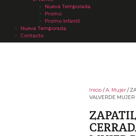
Nueva Temporada
Promo
Promo infantil
Nueva Temporada
Contacto
Inicio
/
A. Mujer
/ Z
VALVERDE MUJER
ZAPATI
CERRAD