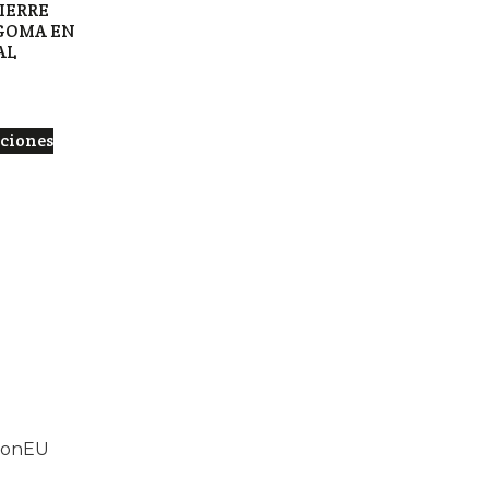
IERRE
GOMA EN
AL
pciones
tionEU