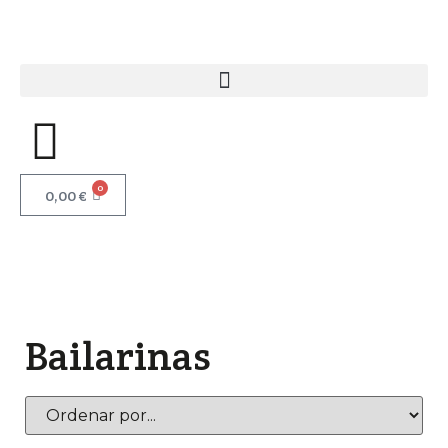
0
0,00
€
Bailarinas