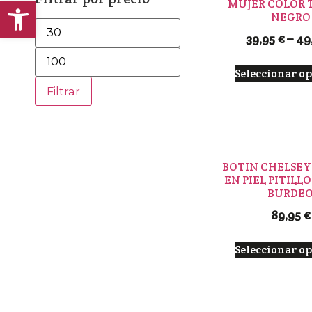
Abrir barra de herramientas
MUJER COLOR 
NEGRO
39,95
€
–
49
Seleccionar o
Filtrar
BOTIN CHELSEY
EN PIEL PITILL
BURDE
89,95
€
Seleccionar o