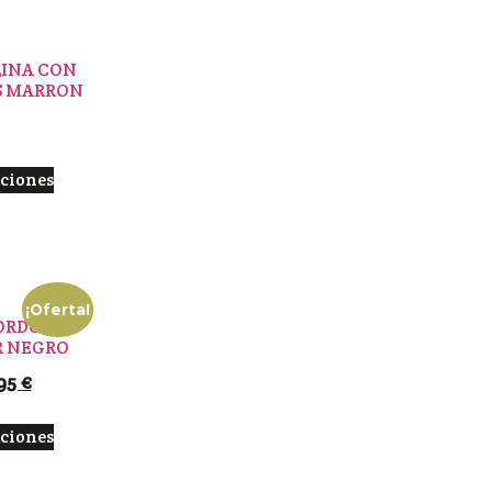
LINA CON
S MARRON
pciones
¡Oferta!
ORDONES
R NEGRO
95
€
pciones