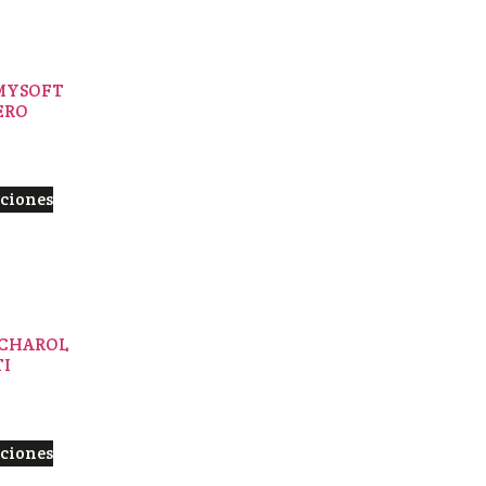
MYSOFT
ERO
pciones
 CHAROL
TI
pciones