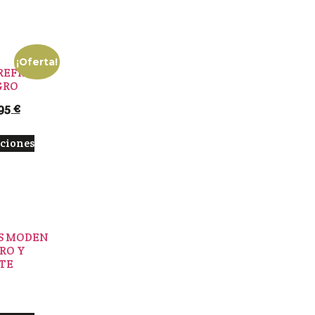
¡Oferta!
REFRESH
GRO
95
€
pciones
S MODEN
RO Y
TE