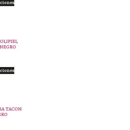
pciones
OLIPIEL
 NEGRO
pciones
RA TACON
GRO