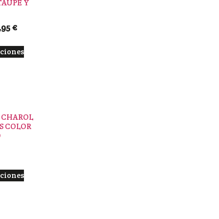
TAUPE Y
,95
€
pciones
 CHAROL
OS COLOR
O
pciones