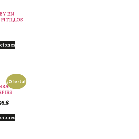
EY EN
PITILLOS
pciones
¡Oferta!
ERA PELO
PIES
95
€
pciones