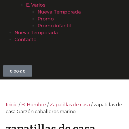
E. Varios
Nueva Temporada
Promo
Promo infantil
Nueva Temporada
Contacto
0,00
€
0
Inicio
/
B. Hombre
/
Zapatillas de casa
/ zapatillas de
casa Garzón caballeros marino
zapatillas de casa