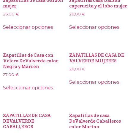
zapat6illas de casa Garzón
zapatillas casa Garzón
mujer
caperucita y el lobo mujer
26,00
€
26,00
€
Seleccionar opciones
Seleccionar opciones
Zapatillas de Casa con
ZAPATILLAS DE CASA DE
Velcro DeValverde color
VALVERDE MUJERES
Negro y Marrón
26,00
€
27,00
€
Seleccionar opciones
Seleccionar opciones
ZAPATILLAS DE CASA
Zapatillas de casa
DEVALVERDE
DeValverde Caballeros
CABALLEROS
color Marino