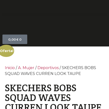
0,00
€
0
¡Oferta!
Inicio
/
A. Mujer
/
Deportivos
/ SKECHERS BOBS
SQUAD WAVES CURREN LOOK TAUPE
SKECHERS BOBS
SQUAD WAVES
CURREN LOOK TAUPE