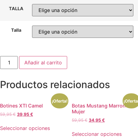
TALLA
Talla
SANDALIAS
Añadir al carrito
MUJER
PIEL
DOYA
NEGRO
Productos relacionados
OH
MY
SANDALS
cantidad
¡Oferta!
¡Oferta
Botines XTI Camel
Botas Mustang Marrones
Mujer
59,95
€
39,95
€
59,95
€
34,95
€
Seleccionar opciones
Seleccionar opciones