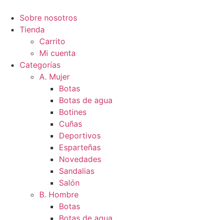
Ir
al
Sobre nosotros
contenido
Tienda
Carrito
Mi cuenta
Categorías
A. Mujer
Botas
Botas de agua
Botines
Cuñas
Deportivos
Esparteñas
Novedades
Sandalias
Salón
B. Hombre
Botas
Botas de agua