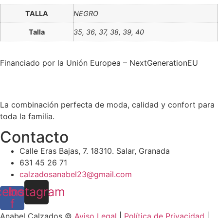
TALLA
NEGRO
Talla
35, 36, 37, 38, 39, 40
Financiado por la Unión Europea – NextGenerationEU
La combinación perfecta de moda, calidad y confort para
toda la familia.
Contacto
Calle Eras Bajas, 7. 18310. Salar, Granada
631 45 26 71
calzadosanabel23@gmail.com
cebook-
Instagram
f
Anabel Calzados ©
Aviso Legal
|
Política de Privacidad
|