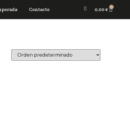
0
mporada
Contacto
0,00
€