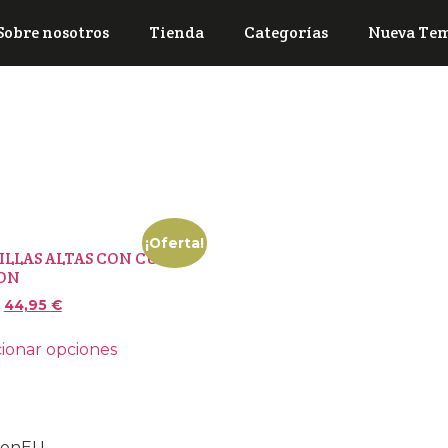
Sobre nosotros
Tienda
Categorías
Nueva Te
¡Oferta!
ILLAS ALTAS CON CUÑA
ON
44,95
€
ionar opciones
tionEU