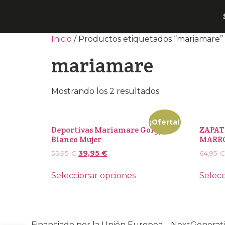
Inicio
/ Productos etiquetados “mariamare”
mariamare
Mostrando los 2 resultados
¡Oferta!
Deportivas Mariamare Golgy
ZAPAT
Blanco Mujer
MARR
55,95
€
39,95
€
64,95
€
Seleccionar opciones
Selecc
Financiado por la Unión Europea – NextGenera