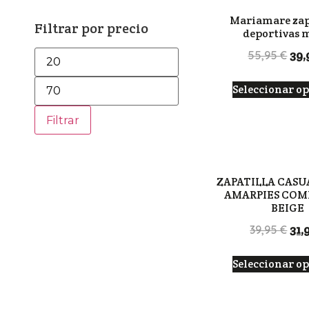
Mariamare zap
Filtrar por precio
deportivas 
39
55,95
€
Seleccionar o
Filtrar
ZAPATILLA CASU
AMARPIES CO
BEIGE
31,
39,95
€
Seleccionar o