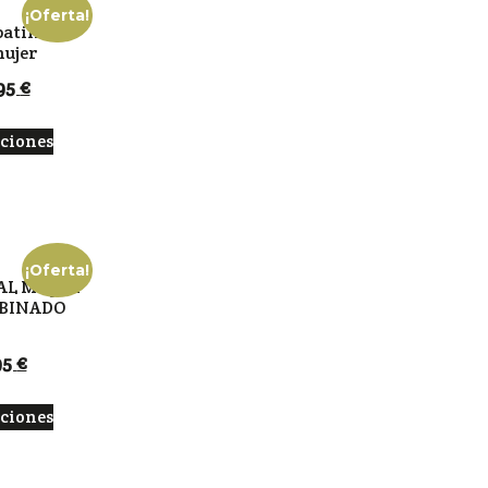
¡Oferta!
atillas
mujer
,95
€
pciones
¡Oferta!
AL MUJER
MBINADO
95
€
pciones