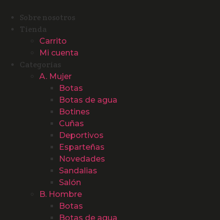
Ir
al
Sobre nosotros
contenido
Tienda
Carrito
Mi cuenta
Categorías
A. Mujer
Botas
Botas de agua
Botines
Cuñas
Deportivos
Esparteñas
Novedades
Sandalias
Salón
B. Hombre
Botas
Botas de agua