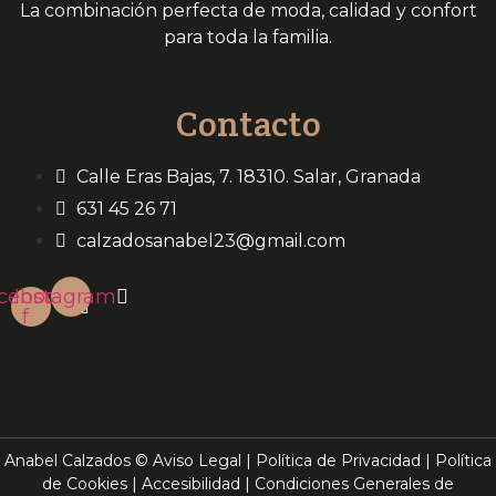
La combinación perfecta de moda, calidad y confort
para toda la familia.
Contacto
Calle Eras Bajas, 7. 18310. Salar, Granada
631 45 26 71
calzadosanabel23@gmail.com
cebook-
Instagram
f
Anabel Calzados ©
Aviso Legal
|
Política de Privacidad
|
Política
de Cookies
|
Accesibilidad
|
Condiciones Generales de