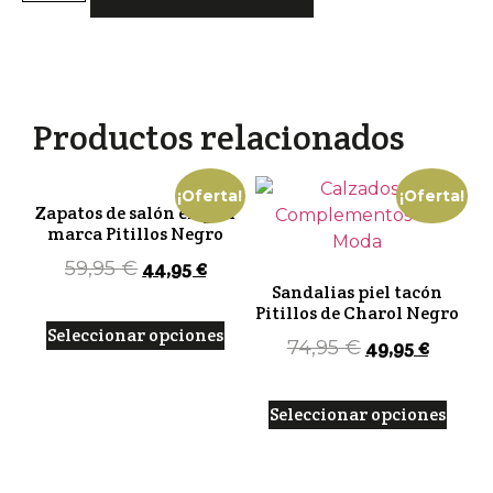
para
Mujer
XTI
Color
Beige
cantidad
Productos relacionados
¡Oferta!
¡Oferta!
Zapatos de salón en piel
marca Pitillos Negro
44,95
€
59,95
€
Sandalias piel tacón
Pitillos de Charol Negro
Seleccionar opciones
49,95
€
74,95
€
Seleccionar opciones