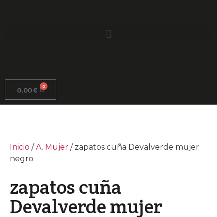
0
0,00
€
Inicio
/
A. Mujer
/ zapatos cuña Devalverde mujer
negro
zapatos cuña
Devalverde mujer