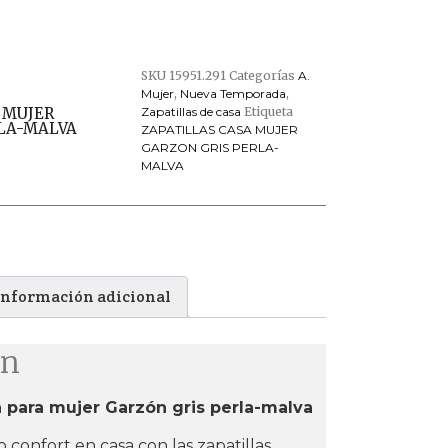
SKU
15951.291
Categorías
A.
Mujer
,
Nueva Temporada
,
 MUJER
Zapatillas de casa
Etiqueta
RLA-MALVA
ZAPATILLAS CASA MUJER
GARZON GRIS PERLA-
MALVA
Información adicional
ón
a para mujer Garzón gris perla-malva
 confort en casa con las zapatillas