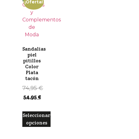
¡Oferta!
Sandalias
piel
pitillos
Color
Plata
tacón
74,95
€
54,95
€
Seleccionar
opciones