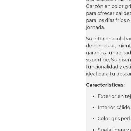
Garzón en color gri
para ofrecer calide
para los días fríos
jornada.
Su interior acolch
de bienestar, mient
garantiza una pisa
superficie. Su dis
funcionalidad y est
ideal para tu descan
Características:
Exterior en te
Interior cálid
Color gris per
Suela ligera y