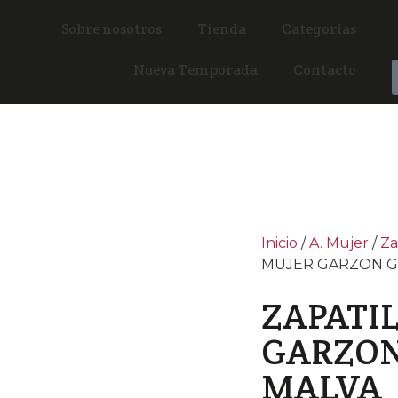
Sobre nosotros
Tienda
Categorías
Nueva Temporada
Contacto
Inicio
/
A. Mujer
/
Za
MUJER GARZON G
ZAPATI
GARZON 
MALVA