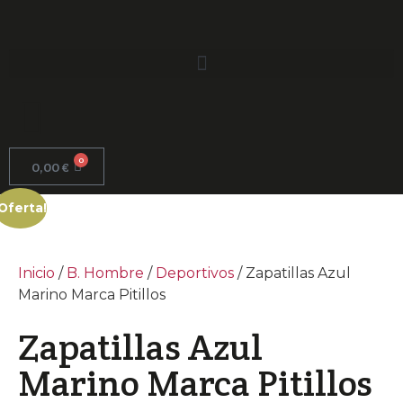
0
0,00
€
¡Oferta!
Inicio
/
B. Hombre
/
Deportivos
/ Zapatillas Azul
Marino Marca Pitillos
Zapatillas Azul
Marino Marca Pitillos