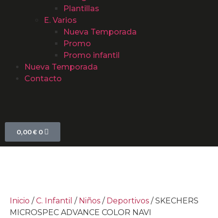
Plantillas
E. Varios
Nueva Temporada
Promo
Promo infantil
Nueva Temporada
Contacto
0,00
€
0
Inicio
/
C. Infantil
/
Niños
/
Deportivos
/ SKECHERS
MICROSPEC ADVANCE COLOR NAVI