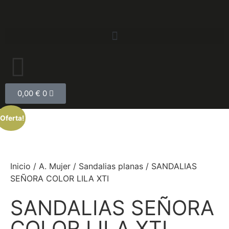
0,00
€
0
¡Oferta!
Inicio
/
A. Mujer
/
Sandalias planas
/ SANDALIAS
SEÑORA COLOR LILA XTI
SANDALIAS SEÑORA
COLOR LILA XTI