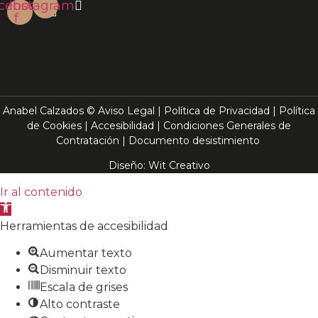
cebook-
Instagram
f
Anabel Calzados ©
Aviso Legal
|
Política de Privacidad
|
Política
de Cookies
|
Accesibilidad
|
Condiciones Generales de
Contratación
|
Documento desistimiento
Diseño:
Wit Creativo
Ir al contenido
Abrir
barra
Herramientas de accesibilidad
de
Aumentar texto
herramientas
Disminuir texto
Escala de grises
Alto contraste