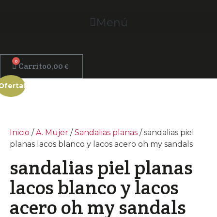
Ir
al
Menú
contenido
0
Carrito
0,00
€
¡Oferta!
Inicio
/
A. Mujer
/
Sandalias planas
/ sandalias piel
planas lacos blanco y lacos acero oh my sandals
sandalias piel planas
lacos blanco y lacos
acero oh my sandals