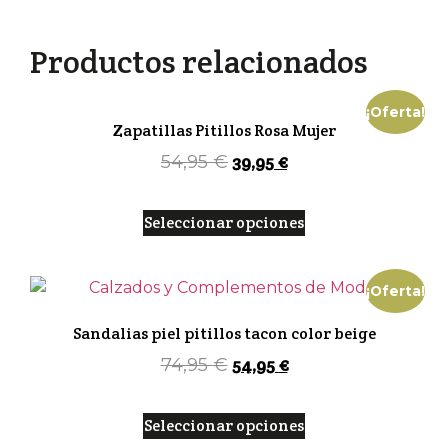
lacos
acero
oh
my
Productos relacionados
sandals
cantidad
¡Oferta!
Zapatillas Pitillos Rosa Mujer
39,95
€
54,95
€
Seleccionar opciones
¡Oferta!
Sandalias piel pitillos tacon color beige
54,95
€
74,95
€
Seleccionar opciones