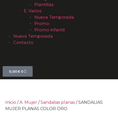
Plantillas
E. Varios
Nueva Temporada
Promo
Promo infantil
Nueva Temporada
Contacto
0,00
€
0
Inicio
/
A. Mujer
/
Sandalias planas
/ SANDALIAS
MUJER PLANAS COLOR ORO