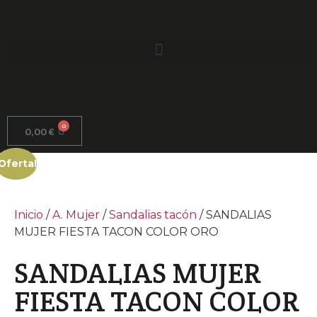
0
0,00
€
¡Oferta!
Inicio
/
A. Mujer
/
Sandalias tacón
/ SANDALIAS
MUJER FIESTA TACON COLOR ORO
SANDALIAS MUJER
FIESTA TACON COLOR