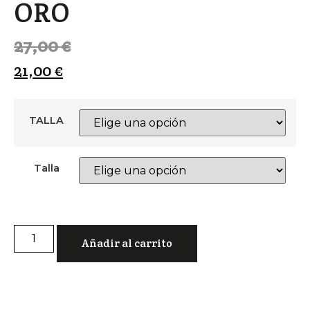
ORO
27,00
€
21,00
€
TALLA
Talla
Añadir al carrito