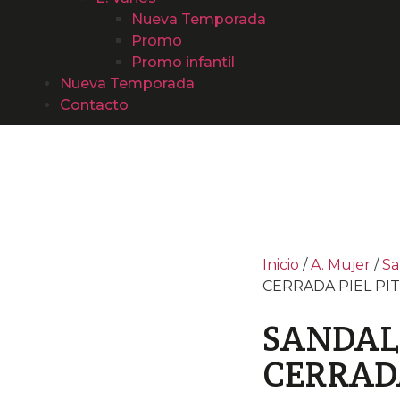
Nueva Temporada
Promo
Promo infantil
Nueva Temporada
Contacto
Inicio
/
A. Mujer
/
Sa
CERRADA PIEL PIT
SANDAL
CERRADA