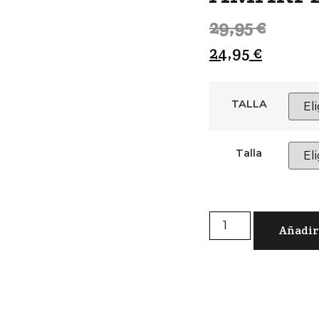
29,95
€
24,95
€
TALLA
Talla
Añadir 