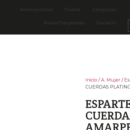
Sobre nosotros
Tienda
Categorías
Nueva Temporada
Contacto
Inicio
/
A. Mujer
/
Es
CUERDAS PLATIN
ESPART
CUERDA
AMARP