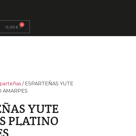
0
0,00
€
parteñas
/ ESPARTEÑAS YUTE
O AMARPES
EÑAS YUTE
S PLATINO
ES