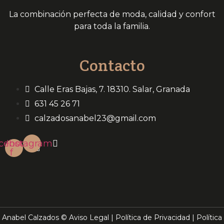
La combinación perfecta de moda, calidad y confort
para toda la familia.
Contacto
Calle Eras Bajas, 7. 18310. Salar, Granada
631 45 26 71
calzadosanabel23@gmail.com
cebook-
Instagram
f
Anabel Calzados ©
Aviso Legal
|
Política de Privacidad
|
Política