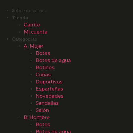
Ir
al
Sobre nosotros
contenido
Tienda
Carrito
Mi cuenta
Categorías
A. Mujer
Botas
Botas de agua
Botines
Cuñas
Deportivos
Esparteñas
Novedades
Sandalias
Salón
B. Hombre
Botas
Botas de agua