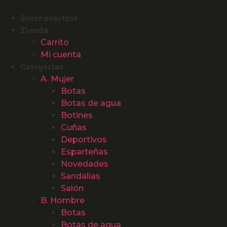
Ir
al
Sobre nosotros
contenido
Tienda
Carrito
Mi cuenta
Categorías
A. Mujer
Botas
Botas de agua
Botines
Cuñas
Deportivos
Esparteñas
Novedades
Sandalias
Salón
B. Hombre
Botas
Botas de agua