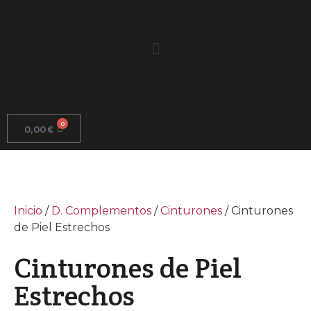
0
0,00
€
Inicio
/
D. Complementos
/
Cinturones
/ Cinturones
de Piel Estrechos
Cinturones de Piel
Estrechos