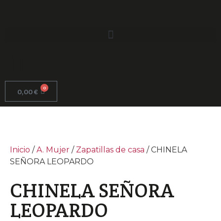
0
0,00
€
Inicio
/
A. Mujer
/
Zapatillas de casa
/ CHINELA
SEÑORA LEOPARDO
CHINELA SEÑORA
LEOPARDO