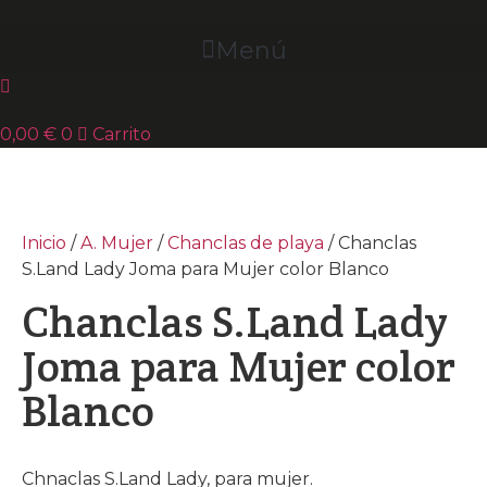
Ir
al
Menú
contenido
0,00
€
0
Carrito
Inicio
/
A. Mujer
/
Chanclas de playa
/ Chanclas
S.Land Lady Joma para Mujer color Blanco
Chanclas S.Land Lady
Joma para Mujer color
Blanco
Chnaclas S.Land Lady, para mujer.