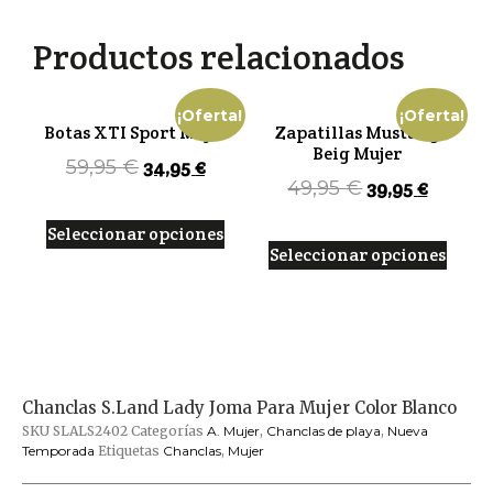
Blanco
cantidad
Productos relacionados
¡Oferta!
¡Oferta!
Botas XTI Sport Mujer
Zapatillas Mustang
Beig Mujer
34,95
€
59,95
€
39,95
€
49,95
€
Seleccionar opciones
Seleccionar opciones
Chanclas S.Land Lady Joma Para Mujer Color Blanco
SKU
SLALS2402
Categorías
A. Mujer
,
Chanclas de playa
,
Nueva
Temporada
Etiquetas
Chanclas
,
Mujer