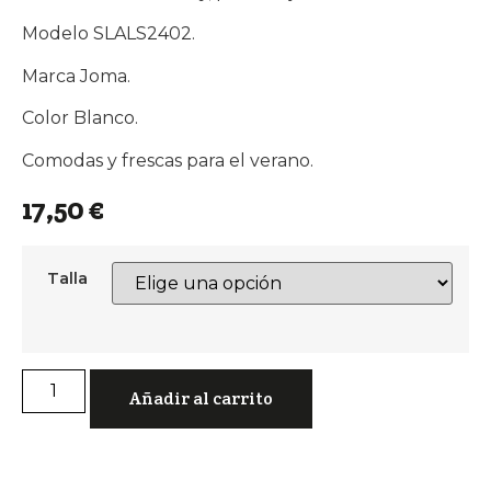
Modelo SLALS2402.
Marca Joma.
Color Blanco.
Comodas y frescas para el verano.
17,50
€
Talla
Chanclas
S.Land
Añadir al carrito
Lady
Joma
para
Mujer
color