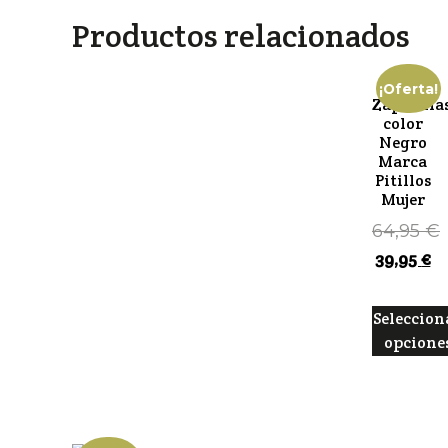
Productos relacionados
¡Oferta!
Zapatilla
color
Negro
Marca
Pitillos
Mujer
64,95
€
39,95
€
Seleccion
opcione