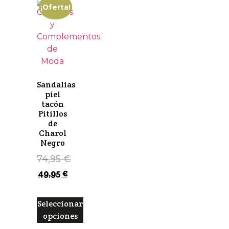
¡Oferta!
Sandalias
piel
tacón
Pitillos
de
Charol
Negro
74,95
€
49,95
€
Seleccionar
opciones