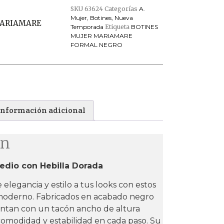
SKU
63624
Categorías
A.
Mujer
,
Botines
,
Nueva
MARIAMARE
Temporada
Etiqueta
BOTINES
MUJER MARIAMARE
FORMAL NEGRO
Información adicional
ón
edio con Hebilla Dorada
legancia y estilo a tus looks con estos
moderno. Fabricados en acabado negro
uentan con un tacón ancho de altura
omodidad y estabilidad en cada paso. Su