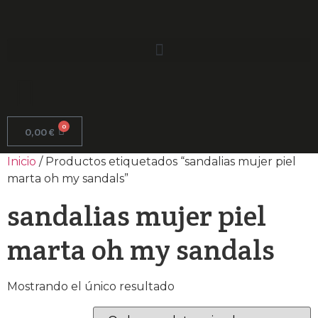
0
0,00
€
Inicio
/ Productos etiquetados “sandalias mujer piel
marta oh my sandals”
sandalias mujer piel
marta oh my sandals
Mostrando el único resultado