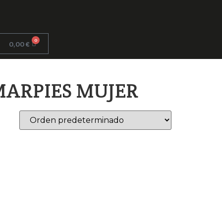
0
0,00
€
MARPIES MUJER