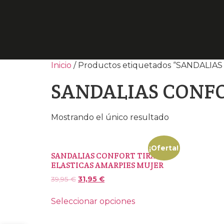
Inicio
/ Productos etiquetados “SANDALI
SANDALIAS CONFO
Mostrando el único resultado
¡Oferta!
SANDALIAS CONFORT TIRAS
ELASTICAS AMARPIES MUJER
39,95
€
31,95
€
Seleccionar opciones