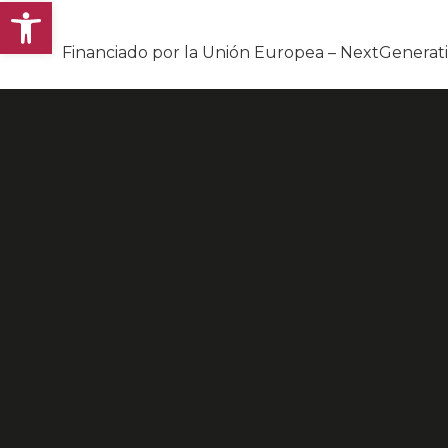
Abrir barra de herramientas
Financiado por la Unión Europea – NextGenera