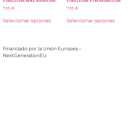
Plantillas Max Absorber
Plantillas Viscoelásticas
7,95
€
7,95
€
Seleccionar opciones
Seleccionar opciones
Financiado por la Unión Europea –
NextGenerationEU