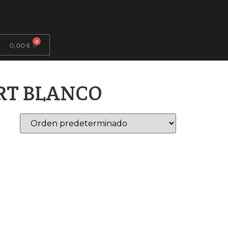
0
0,00
€
RT BLANCO