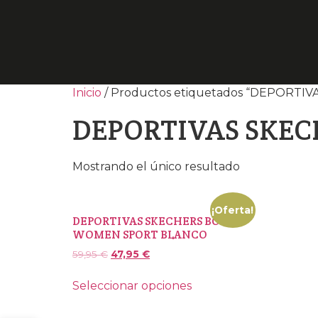
Inicio
/ Productos etiquetados “DEPOR
DEPORTIVAS SKE
Mostrando el único resultado
¡Oferta!
DEPORTIVAS SKECHERS BOBS
WOMEN SPORT BLANCO
59,95
€
47,95
€
Seleccionar opciones