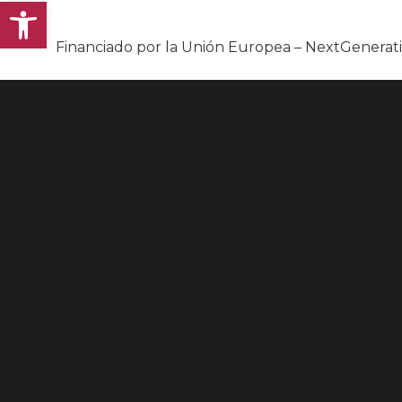
Abrir barra de herramientas
Financiado por la Unión Europea – NextGenera