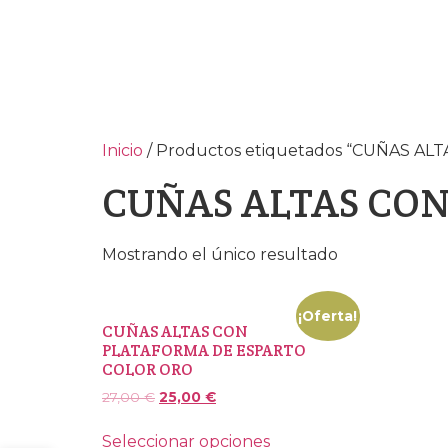
Inicio
/ Productos etiquetados “CUÑAS A
CUÑAS ALTAS CON
Mostrando el único resultado
¡Oferta!
CUÑAS ALTAS CON
PLATAFORMA DE ESPARTO
COLOR ORO
27,00
€
25,00
€
Seleccionar opciones