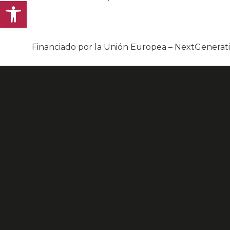
Abrir barra de herramientas
Financiado por la Unión Europea – NextGenera