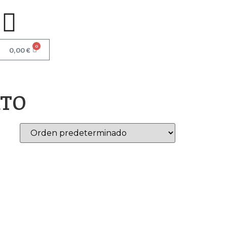
0
0,00
€
RTO