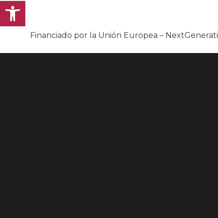
Abrir barra de herramientas
Financiado por la Unión Europea – NextGenera