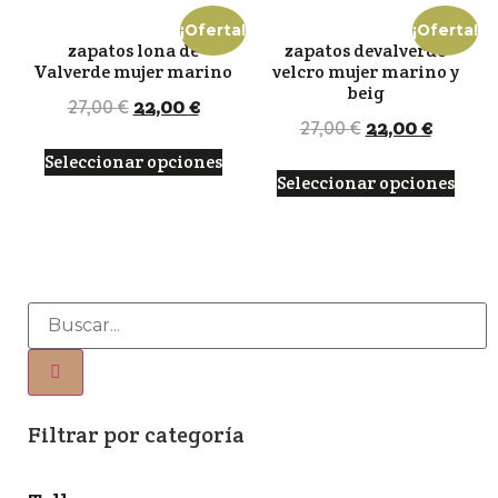
¡Oferta!
¡Oferta!
zapatos lona de
zapatos devalverde
Valverde mujer marino
velcro mujer marino y
beig
22,00
€
27,00
€
22,00
€
27,00
€
Seleccionar opciones
Seleccionar opciones
Filtrar por categoría