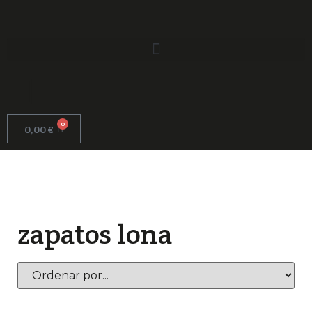
0
0,00
€
zapatos lona