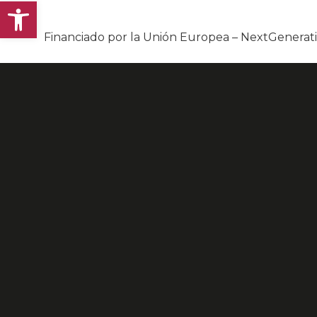
Abrir barra de herramientas
Financiado por la Unión Europea – NextGenera